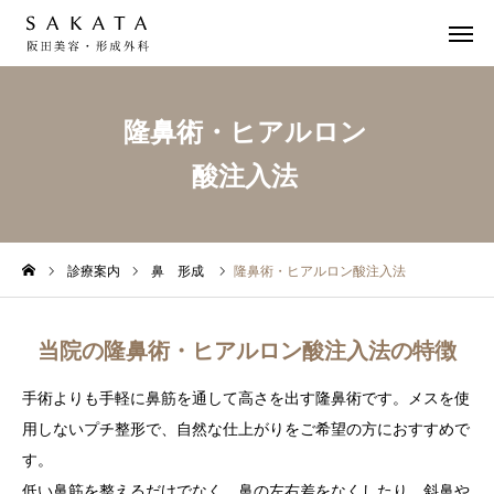
隆鼻術・ヒアルロン
WEB予約
酸注入法
LINE予約
診療案内

アクセス
中文页面
診療案内
鼻 形成
隆鼻術・ヒアルロン酸注入法
診療案内
当院の隆鼻術・ヒアルロン酸注入法の特徴
ドクター紹介
手術よりも手軽に鼻筋を通して高さを出す隆鼻術です。メスを使
症例
用しないプチ整形で、自然な仕上がりをご希望の方におすすめで
す。
施術料金
低い鼻筋を整えるだけでなく、鼻の左右差をなくしたり、斜鼻や