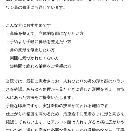
ワシ鼻の修正にも適しています。
お知らせ
こんな方におすすめです
アクセス
・鼻筋を整えて、立体的な顔になりたい方
・手術より手軽に鼻筋を整えたい方
・鼻の変形を修正したい方
・周囲に気づかれたくない方
・短時間で終わる治療をご希望の方
当院では、最初に患者さまお一人おひとりの鼻の形と顔のバラン
スを確認。あらゆる角度から見たときに適した形態を考え、お悩
みにあった方法をご提案いたします。
手軽な印象ですが、実は医師の技量が問われる施術です。
仕上がりの精度を高めるため、治療途中に患者さまに形と高さを
確認してもらいます。ヒアルロン酸は入れすぎると横に広がりや
すいため、適した高さに必要な量をしっかり見極めながら、丁寧