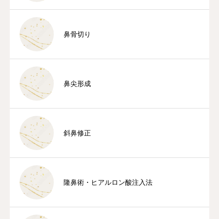
鼻骨切り
鼻尖形成
斜鼻修正
隆鼻術・ヒアルロン酸注入法